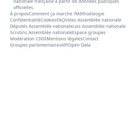
nationale française à partir de données publiques
officielles.
À propos
Comment ça marche ?
Méthodologie
Confidentialité
Cookies
FAQ
Votes Assemblée nationale
Députés Assemblée nationale
Lois Assemblée nationale
Scrutins Assemblée nationale
Espace groupes
Modération CIVIX
Mentions légales
Contact
Groupes parlementaires
API
Open Data