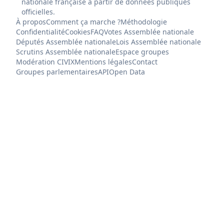
nationale française à partir de données publiques
officielles.
À propos
Comment ça marche ?
Méthodologie
Confidentialité
Cookies
FAQ
Votes Assemblée nationale
Députés Assemblée nationale
Lois Assemblée nationale
Scrutins Assemblée nationale
Espace groupes
Modération CIVIX
Mentions légales
Contact
Groupes parlementaires
API
Open Data