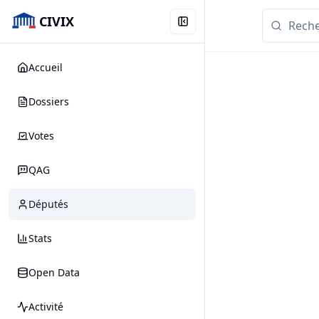
CIVIX
Accueil
Dossiers
Votes
QAG
Députés
Stats
Open Data
Activité