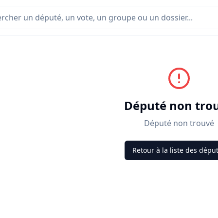
Député non tro
Député non trouvé
Retour à la liste des dépu