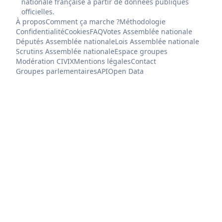
nationale française à partir de données publiques
officielles.
À propos
Comment ça marche ?
Méthodologie
Confidentialité
Cookies
FAQ
Votes Assemblée nationale
Députés Assemblée nationale
Lois Assemblée nationale
Scrutins Assemblée nationale
Espace groupes
Modération CIVIX
Mentions légales
Contact
Groupes parlementaires
API
Open Data