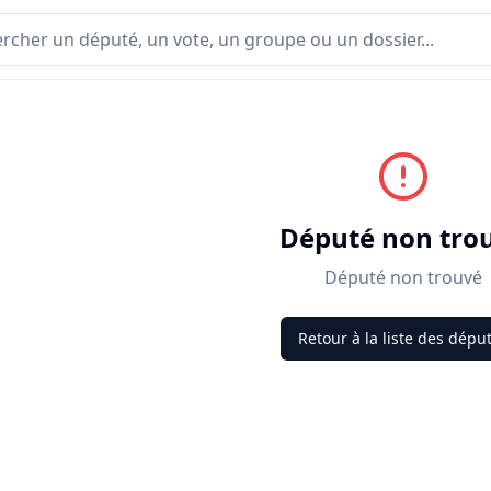
Député non tro
Député non trouvé
Retour à la liste des dépu