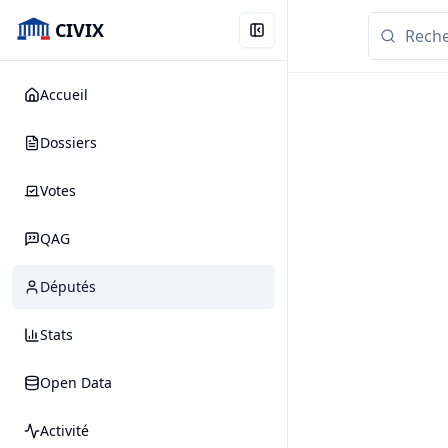
CIVIX
Accueil
Dossiers
Votes
QAG
Députés
Stats
Open Data
Activité