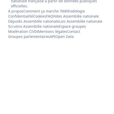
nationale française à partir de données publiques
officielles.
À propos
Comment ça marche ?
Méthodologie
Confidentialité
Cookies
FAQ
Votes Assemblée nationale
Députés Assemblée nationale
Lois Assemblée nationale
Scrutins Assemblée nationale
Espace groupes
Modération CIVIX
Mentions légales
Contact
Groupes parlementaires
API
Open Data