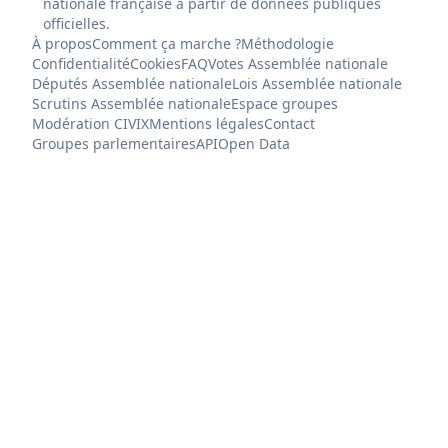
nationale française à partir de données publiques
officielles.
À propos
Comment ça marche ?
Méthodologie
Confidentialité
Cookies
FAQ
Votes Assemblée nationale
Députés Assemblée nationale
Lois Assemblée nationale
Scrutins Assemblée nationale
Espace groupes
Modération CIVIX
Mentions légales
Contact
Groupes parlementaires
API
Open Data