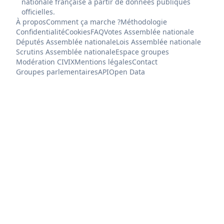
nationale française à partir de données publiques
officielles.
À propos
Comment ça marche ?
Méthodologie
Confidentialité
Cookies
FAQ
Votes Assemblée nationale
Députés Assemblée nationale
Lois Assemblée nationale
Scrutins Assemblée nationale
Espace groupes
Modération CIVIX
Mentions légales
Contact
Groupes parlementaires
API
Open Data