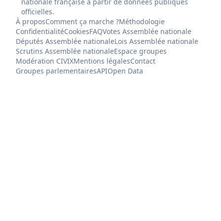
nationale française à partir de données publiques
officielles.
À propos
Comment ça marche ?
Méthodologie
Confidentialité
Cookies
FAQ
Votes Assemblée nationale
Députés Assemblée nationale
Lois Assemblée nationale
Scrutins Assemblée nationale
Espace groupes
Modération CIVIX
Mentions légales
Contact
Groupes parlementaires
API
Open Data