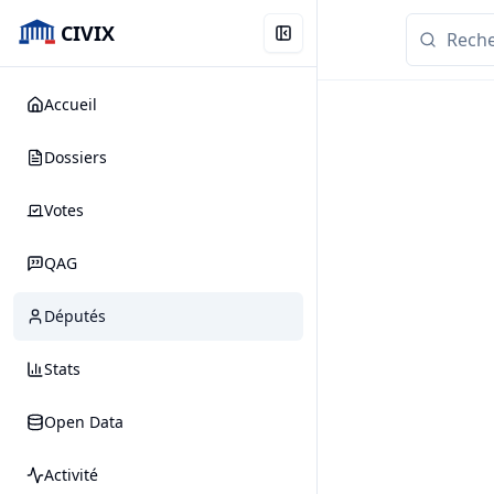
CIVIX
Accueil
Dossiers
Votes
QAG
Députés
Stats
Open Data
Activité