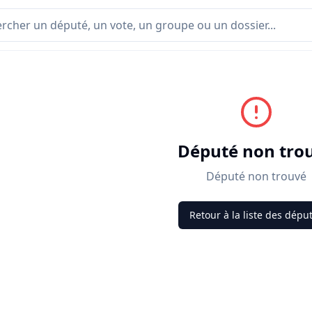
Député non tro
Député non trouvé
Retour à la liste des dépu