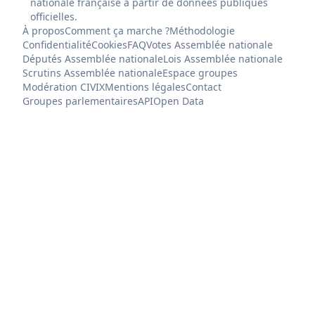
nationale française à partir de données publiques
officielles.
À propos
Comment ça marche ?
Méthodologie
Confidentialité
Cookies
FAQ
Votes Assemblée nationale
Députés Assemblée nationale
Lois Assemblée nationale
Scrutins Assemblée nationale
Espace groupes
Modération CIVIX
Mentions légales
Contact
Groupes parlementaires
API
Open Data