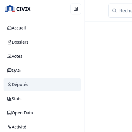
CIVIX
Accueil
Dossiers
Votes
QAG
Députés
Stats
Open Data
Activité