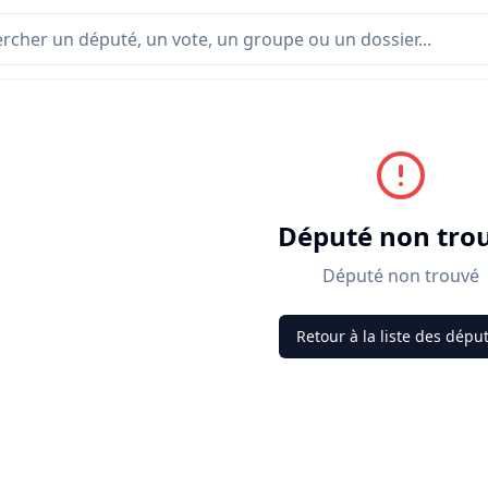
Député non tro
Député non trouvé
Retour à la liste des dépu