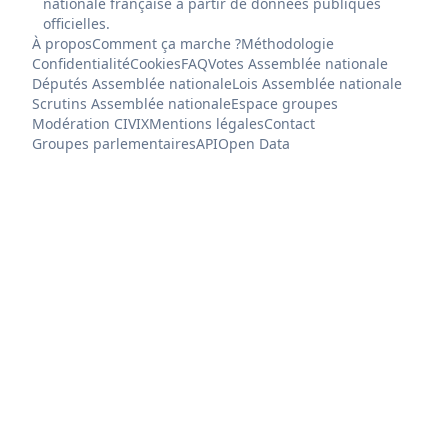
nationale française à partir de données publiques
officielles.
À propos
Comment ça marche ?
Méthodologie
Confidentialité
Cookies
FAQ
Votes Assemblée nationale
Députés Assemblée nationale
Lois Assemblée nationale
Scrutins Assemblée nationale
Espace groupes
Modération CIVIX
Mentions légales
Contact
Groupes parlementaires
API
Open Data