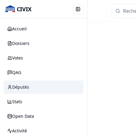
CIVIX
Accueil
Dossiers
Votes
QAG
Députés
Stats
Open Data
Activité