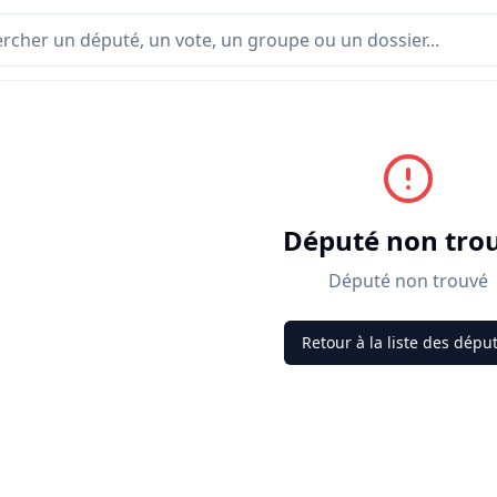
Député non tro
Député non trouvé
Retour à la liste des dépu