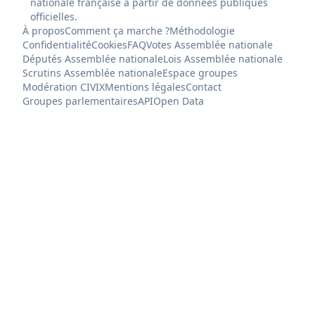
nationale française à partir de données publiques
officielles.
À propos
Comment ça marche ?
Méthodologie
Confidentialité
Cookies
FAQ
Votes Assemblée nationale
Députés Assemblée nationale
Lois Assemblée nationale
Scrutins Assemblée nationale
Espace groupes
Modération CIVIX
Mentions légales
Contact
Groupes parlementaires
API
Open Data