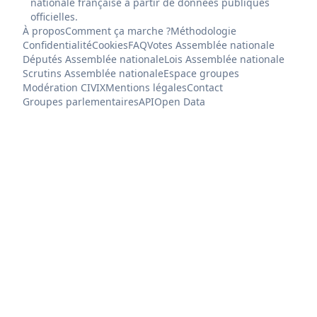
nationale française à partir de données publiques
officielles.
À propos
Comment ça marche ?
Méthodologie
Confidentialité
Cookies
FAQ
Votes Assemblée nationale
Députés Assemblée nationale
Lois Assemblée nationale
Scrutins Assemblée nationale
Espace groupes
Modération CIVIX
Mentions légales
Contact
Groupes parlementaires
API
Open Data