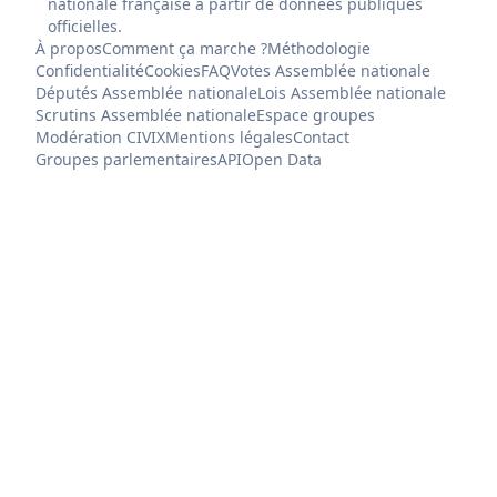
nationale française à partir de données publiques
officielles.
À propos
Comment ça marche ?
Méthodologie
Confidentialité
Cookies
FAQ
Votes Assemblée nationale
Députés Assemblée nationale
Lois Assemblée nationale
Scrutins Assemblée nationale
Espace groupes
Modération CIVIX
Mentions légales
Contact
Groupes parlementaires
API
Open Data