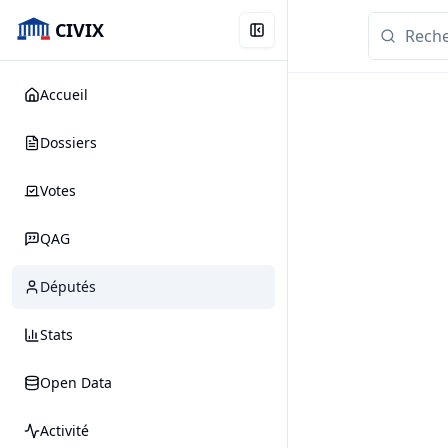
CIVIX
Accueil
Dossiers
Votes
QAG
Députés
Stats
Open Data
Activité