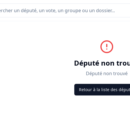
Député non tro
Député non trouvé
Retour à la liste des dépu