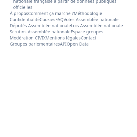
nationale française à partir de données publiques
officielles.
À propos
Comment ça marche ?
Méthodologie
Confidentialité
Cookies
FAQ
Votes Assemblée nationale
Députés Assemblée nationale
Lois Assemblée nationale
Scrutins Assemblée nationale
Espace groupes
Modération CIVIX
Mentions légales
Contact
Groupes parlementaires
API
Open Data