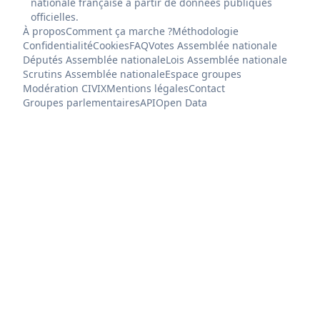
nationale française à partir de données publiques
officielles.
À propos
Comment ça marche ?
Méthodologie
Confidentialité
Cookies
FAQ
Votes Assemblée nationale
Députés Assemblée nationale
Lois Assemblée nationale
Scrutins Assemblée nationale
Espace groupes
Modération CIVIX
Mentions légales
Contact
Groupes parlementaires
API
Open Data