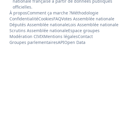
nationale française à partir de données publiques
officielles.
À propos
Comment ça marche ?
Méthodologie
Confidentialité
Cookies
FAQ
Votes Assemblée nationale
Députés Assemblée nationale
Lois Assemblée nationale
Scrutins Assemblée nationale
Espace groupes
Modération CIVIX
Mentions légales
Contact
Groupes parlementaires
API
Open Data