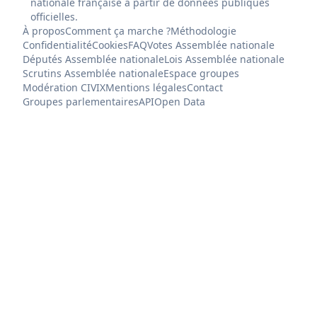
nationale française à partir de données publiques
officielles.
À propos
Comment ça marche ?
Méthodologie
Confidentialité
Cookies
FAQ
Votes Assemblée nationale
Députés Assemblée nationale
Lois Assemblée nationale
Scrutins Assemblée nationale
Espace groupes
Modération CIVIX
Mentions légales
Contact
Groupes parlementaires
API
Open Data