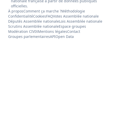
nationale française à partir de données publiques
officielles.
À propos
Comment ça marche ?
Méthodologie
Confidentialité
Cookies
FAQ
Votes Assemblée nationale
Députés Assemblée nationale
Lois Assemblée nationale
Scrutins Assemblée nationale
Espace groupes
Modération CIVIX
Mentions légales
Contact
Groupes parlementaires
API
Open Data