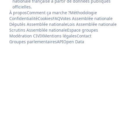
nationale française à partir de données publiques
officielles.
À propos
Comment ça marche ?
Méthodologie
Confidentialité
Cookies
FAQ
Votes Assemblée nationale
Députés Assemblée nationale
Lois Assemblée nationale
Scrutins Assemblée nationale
Espace groupes
Modération CIVIX
Mentions légales
Contact
Groupes parlementaires
API
Open Data