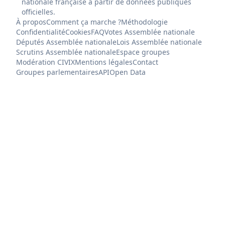
nationale française à partir de données publiques
officielles.
À propos
Comment ça marche ?
Méthodologie
Confidentialité
Cookies
FAQ
Votes Assemblée nationale
Députés Assemblée nationale
Lois Assemblée nationale
Scrutins Assemblée nationale
Espace groupes
Modération CIVIX
Mentions légales
Contact
Groupes parlementaires
API
Open Data