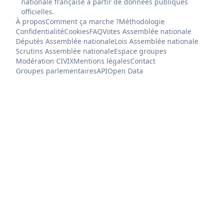
nationale française à partir de données publiques
officielles.
À propos
Comment ça marche ?
Méthodologie
Confidentialité
Cookies
FAQ
Votes Assemblée nationale
Députés Assemblée nationale
Lois Assemblée nationale
Scrutins Assemblée nationale
Espace groupes
Modération CIVIX
Mentions légales
Contact
Groupes parlementaires
API
Open Data