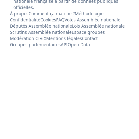
nationale française à partir de données publiques
officielles.
À propos
Comment ça marche ?
Méthodologie
Confidentialité
Cookies
FAQ
Votes Assemblée nationale
Députés Assemblée nationale
Lois Assemblée nationale
Scrutins Assemblée nationale
Espace groupes
Modération CIVIX
Mentions légales
Contact
Groupes parlementaires
API
Open Data