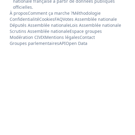
nationale française à partir de données publiques
officielles.
À propos
Comment ça marche ?
Méthodologie
Confidentialité
Cookies
FAQ
Votes Assemblée nationale
Députés Assemblée nationale
Lois Assemblée nationale
Scrutins Assemblée nationale
Espace groupes
Modération CIVIX
Mentions légales
Contact
Groupes parlementaires
API
Open Data