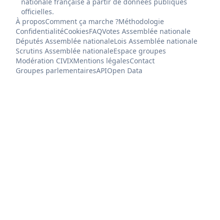
nationale française à partir de données publiques
officielles.
À propos
Comment ça marche ?
Méthodologie
Confidentialité
Cookies
FAQ
Votes Assemblée nationale
Députés Assemblée nationale
Lois Assemblée nationale
Scrutins Assemblée nationale
Espace groupes
Modération CIVIX
Mentions légales
Contact
Groupes parlementaires
API
Open Data