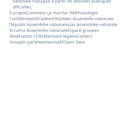
nationale française à partir de données publiques
officielles.
À propos
Comment ça marche ?
Méthodologie
Confidentialité
Cookies
FAQ
Votes Assemblée nationale
Députés Assemblée nationale
Lois Assemblée nationale
Scrutins Assemblée nationale
Espace groupes
Modération CIVIX
Mentions légales
Contact
Groupes parlementaires
API
Open Data