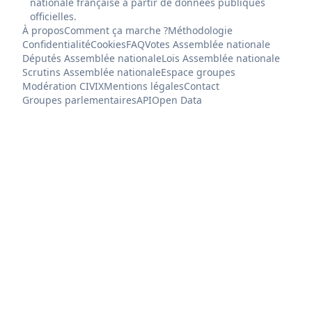
nationale française à partir de données publiques
officielles.
À propos
Comment ça marche ?
Méthodologie
Confidentialité
Cookies
FAQ
Votes Assemblée nationale
Députés Assemblée nationale
Lois Assemblée nationale
Scrutins Assemblée nationale
Espace groupes
Modération CIVIX
Mentions légales
Contact
Groupes parlementaires
API
Open Data