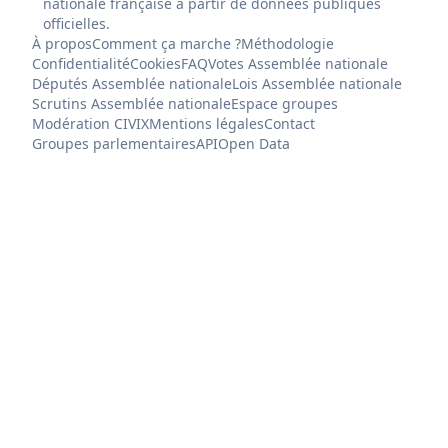
nationale française à partir de données publiques
officielles.
À propos
Comment ça marche ?
Méthodologie
Confidentialité
Cookies
FAQ
Votes Assemblée nationale
Députés Assemblée nationale
Lois Assemblée nationale
Scrutins Assemblée nationale
Espace groupes
Modération CIVIX
Mentions légales
Contact
Groupes parlementaires
API
Open Data