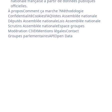
nationale française à partir de données publiques
officielles.
À propos
Comment ça marche ?
Méthodologie
Confidentialité
Cookies
FAQ
Votes Assemblée nationale
Députés Assemblée nationale
Lois Assemblée nationale
Scrutins Assemblée nationale
Espace groupes
Modération CIVIX
Mentions légales
Contact
Groupes parlementaires
API
Open Data