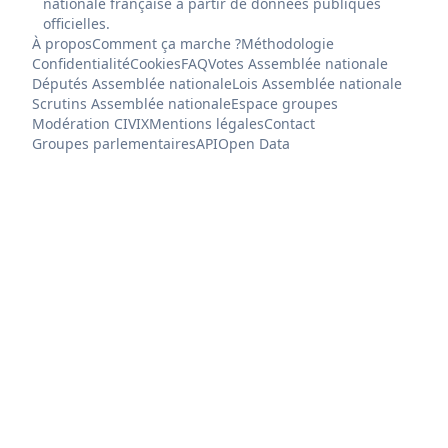
nationale française à partir de données publiques
officielles.
À propos
Comment ça marche ?
Méthodologie
Confidentialité
Cookies
FAQ
Votes Assemblée nationale
Députés Assemblée nationale
Lois Assemblée nationale
Scrutins Assemblée nationale
Espace groupes
Modération CIVIX
Mentions légales
Contact
Groupes parlementaires
API
Open Data