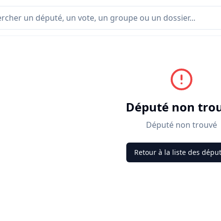
Député non tro
Député non trouvé
Retour à la liste des dépu