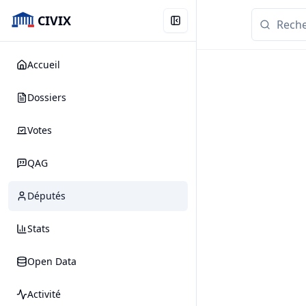
CIVIX
Accueil
Dossiers
Votes
QAG
Députés
Stats
Open Data
Activité