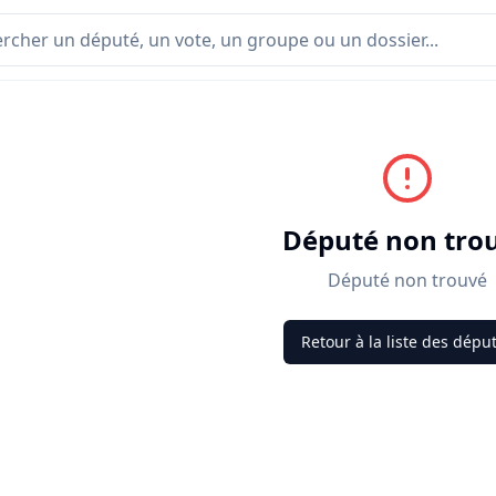
Député non tro
Député non trouvé
Retour à la liste des dépu