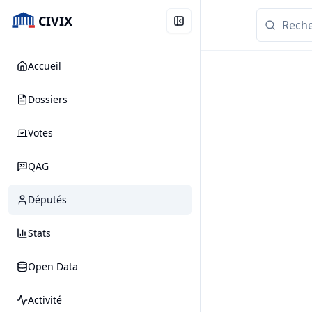
CIVIX
Accueil
Dossiers
Votes
QAG
Députés
Stats
Open Data
Activité