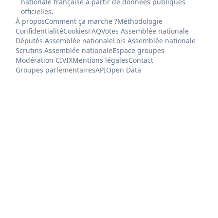
nationale française à partir de données publiques
officielles.
À propos
Comment ça marche ?
Méthodologie
Confidentialité
Cookies
FAQ
Votes Assemblée nationale
Députés Assemblée nationale
Lois Assemblée nationale
Scrutins Assemblée nationale
Espace groupes
Modération CIVIX
Mentions légales
Contact
Groupes parlementaires
API
Open Data