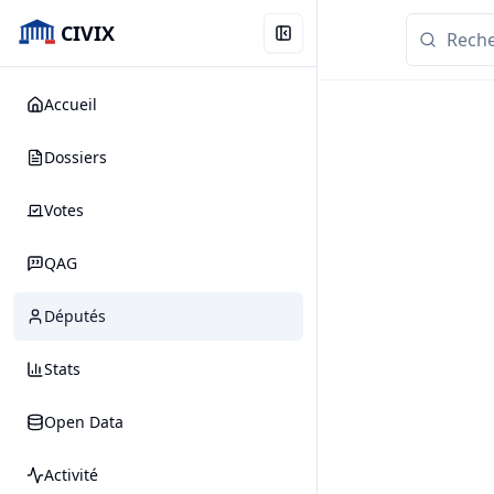
CIVIX
Accueil
Dossiers
Votes
QAG
Députés
Stats
Open Data
Activité