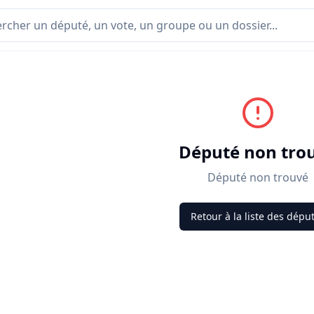
Député non tro
Député non trouvé
Retour à la liste des dépu