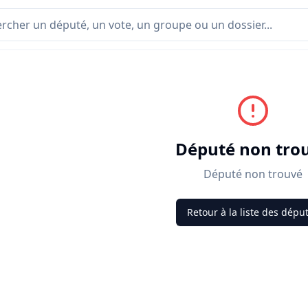
Député non tro
Député non trouvé
Retour à la liste des dépu