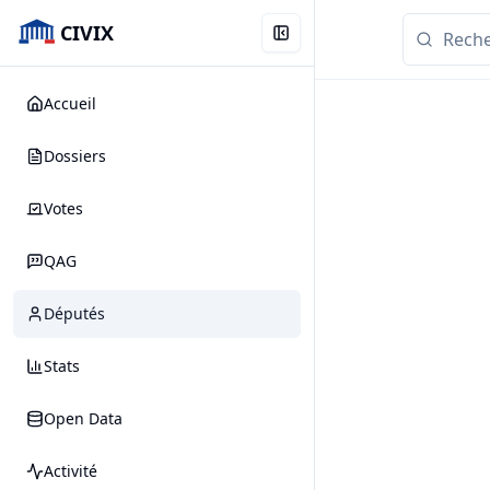
CIVIX
Accueil
Dossiers
Votes
QAG
Députés
Stats
Open Data
Activité