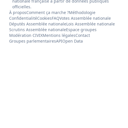
nationale française à partir de données publiques
officielles.
À propos
Comment ça marche ?
Méthodologie
Confidentialité
Cookies
FAQ
Votes Assemblée nationale
Députés Assemblée nationale
Lois Assemblée nationale
Scrutins Assemblée nationale
Espace groupes
Modération CIVIX
Mentions légales
Contact
Groupes parlementaires
API
Open Data