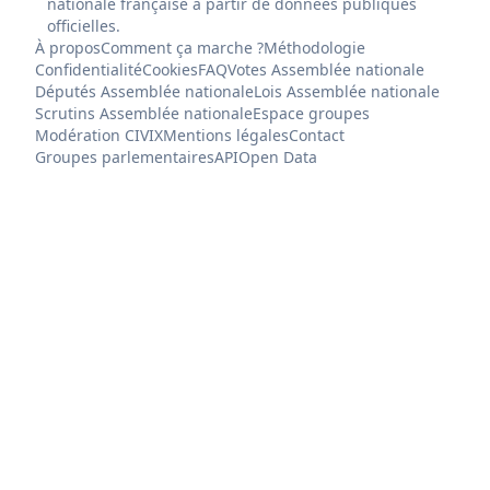
nationale française à partir de données publiques
officielles.
À propos
Comment ça marche ?
Méthodologie
Confidentialité
Cookies
FAQ
Votes Assemblée nationale
Députés Assemblée nationale
Lois Assemblée nationale
Scrutins Assemblée nationale
Espace groupes
Modération CIVIX
Mentions légales
Contact
Groupes parlementaires
API
Open Data