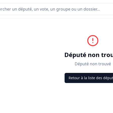
Député non tro
Député non trouvé
Retour à la liste des dépu