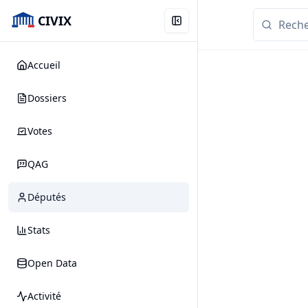
CIVIX
Accueil
Dossiers
Votes
QAG
Députés
Stats
Open Data
Activité