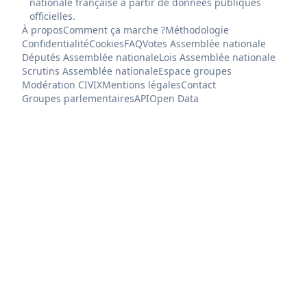
nationale française à partir de données publiques
officielles.
À propos
Comment ça marche ?
Méthodologie
Confidentialité
Cookies
FAQ
Votes Assemblée nationale
Députés Assemblée nationale
Lois Assemblée nationale
Scrutins Assemblée nationale
Espace groupes
Modération CIVIX
Mentions légales
Contact
Groupes parlementaires
API
Open Data