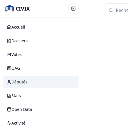
CIVIX
Accueil
Dossiers
Votes
QAG
Députés
Stats
Open Data
Activité