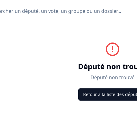
Député non tro
Député non trouvé
Retour à la liste des dépu