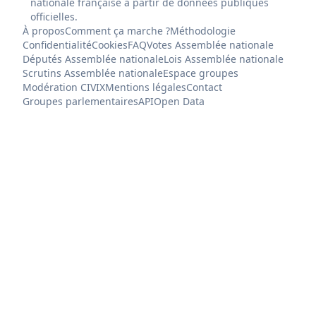
nationale française à partir de données publiques
officielles.
À propos
Comment ça marche ?
Méthodologie
Confidentialité
Cookies
FAQ
Votes Assemblée nationale
Députés Assemblée nationale
Lois Assemblée nationale
Scrutins Assemblée nationale
Espace groupes
Modération CIVIX
Mentions légales
Contact
Groupes parlementaires
API
Open Data