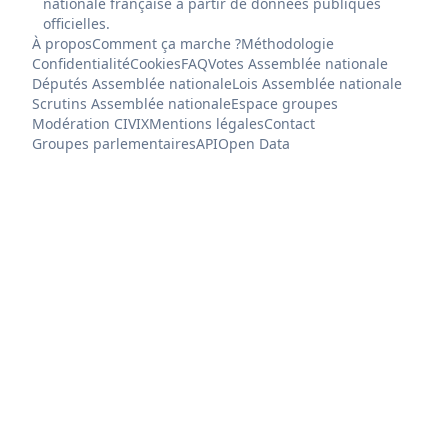
nationale française à partir de données publiques
officielles.
À propos
Comment ça marche ?
Méthodologie
Confidentialité
Cookies
FAQ
Votes Assemblée nationale
Députés Assemblée nationale
Lois Assemblée nationale
Scrutins Assemblée nationale
Espace groupes
Modération CIVIX
Mentions légales
Contact
Groupes parlementaires
API
Open Data