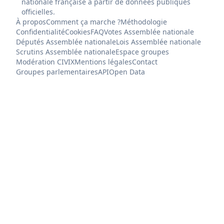
nationale française à partir de données publiques
officielles.
À propos
Comment ça marche ?
Méthodologie
Confidentialité
Cookies
FAQ
Votes Assemblée nationale
Députés Assemblée nationale
Lois Assemblée nationale
Scrutins Assemblée nationale
Espace groupes
Modération CIVIX
Mentions légales
Contact
Groupes parlementaires
API
Open Data