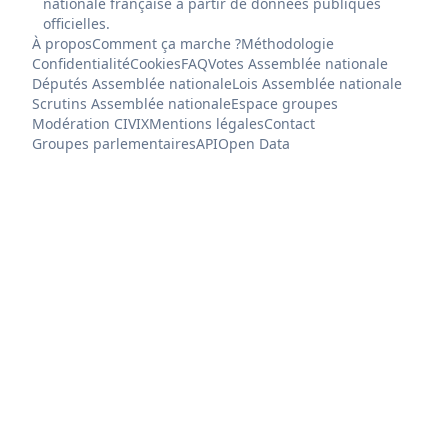
nationale française à partir de données publiques
officielles.
À propos
Comment ça marche ?
Méthodologie
Confidentialité
Cookies
FAQ
Votes Assemblée nationale
Députés Assemblée nationale
Lois Assemblée nationale
Scrutins Assemblée nationale
Espace groupes
Modération CIVIX
Mentions légales
Contact
Groupes parlementaires
API
Open Data