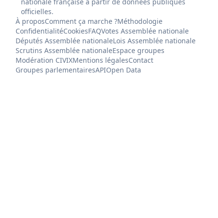
nationale française à partir de données publiques
officielles.
À propos
Comment ça marche ?
Méthodologie
Confidentialité
Cookies
FAQ
Votes Assemblée nationale
Députés Assemblée nationale
Lois Assemblée nationale
Scrutins Assemblée nationale
Espace groupes
Modération CIVIX
Mentions légales
Contact
Groupes parlementaires
API
Open Data