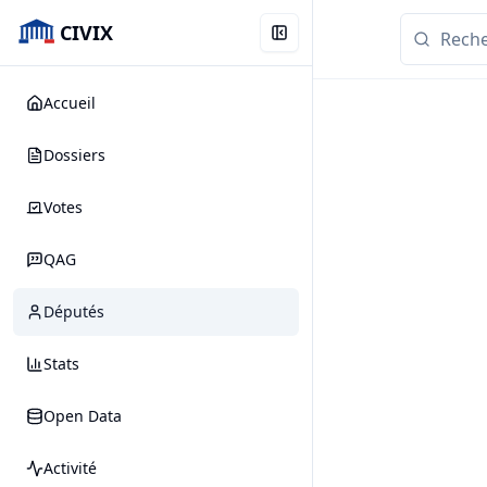
CIVIX
Accueil
Dossiers
Votes
QAG
Députés
Stats
Open Data
Activité