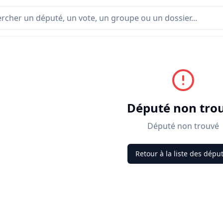
Député non tro
Député non trouvé
Retour à la liste des dépu